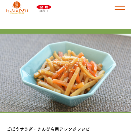
商品ラインナップ
肉じゃが・カレー用
根菜スープ・筑前煮用
けんちん汁・豚汁用
ドライカレー・ミネストローネ用
さといも
皮付きじゃがいも
ごぼうサラダ・きんぴら用アレンジレシピ