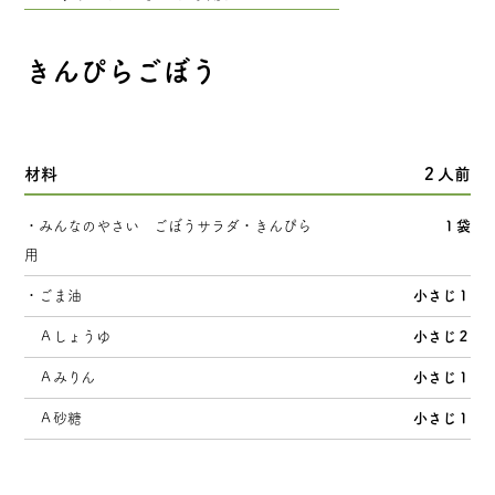
ごぼうサラダ・きんぴら用
ささがきごぼう
きんぴらごぼう
トップページ
材料
２人前
みんなのやさいについて
・みんなのやさい ごぼうサラダ・きんぴら
１袋
用
素材へのこだわり
・ごま油
小さじ１
Ａしょうゆ
小さじ２
みんなのやさいができるまで
Ａみりん
小さじ１
SNS
Ａ砂糖
小さじ１