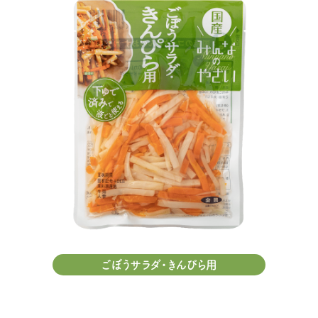
ごぼうサラダ・きんぴら用