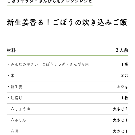
ごぼうサラダ・きんぴら用
ごぼうサラダ・きんぴら用アレンジレシピ
ささがきごぼう
新生姜香る！ごぼうの炊き込みご飯
トップページ
材料
３人前
みんなのやさいについて
・みんなのやさい ごぼうサラダ・きんぴら用
１袋
・米
２合
素材へのこだわり
・新生姜
５０ｇ
みんなのやさいができるまで
・油揚げ
１枚
Ａしょうゆ
大さじ２
SNS
Ａみりん
大さじ１
Ａ酒
大さじ１