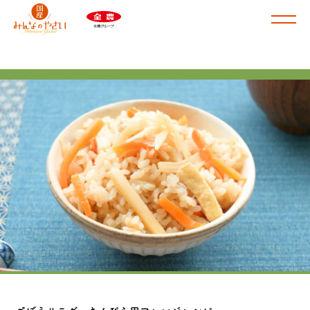
商品ラインナップ
肉じゃが・カレー用
根菜スープ・筑前煮用
けんちん汁・豚汁用
ドライカレー・ミネストローネ用
さといも
皮付きじゃがいも