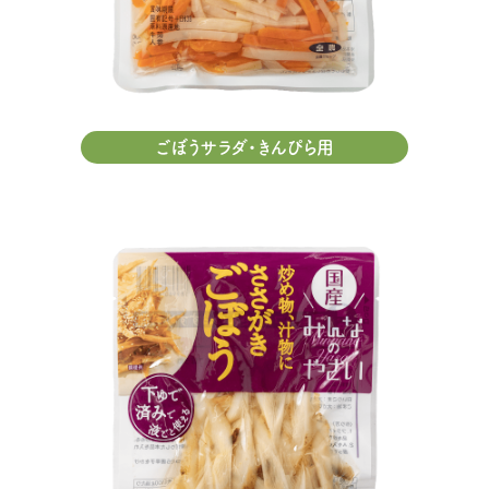
ごぼうサラダ・きんぴら用