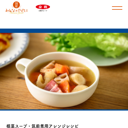
商品ラインナップ
肉じゃが・カレー用
根菜スープ・筑前煮用
けんちん汁・豚汁用
ドライカレー・ミネストローネ用
さといも
皮付きじゃがいも
根菜スープ・筑前煮用アレンジレシピ