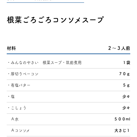
ごぼうサラダ・きんぴら用
ささがきごぼう
根菜ごろごろコンソメスープ
トップページ
材料
２～３人前
みんなのやさいについて
・みんなのやさい 根菜スープ・筑前煮用
１袋
・厚切りベーコン
７０ｇ
素材へのこだわり
・有塩バター
５ｇ
みんなのやさいができるまで
・塩
少々
・こしょう
少々
SNS
Ａ水
５００ml
Ａコンソメ
大さじ１