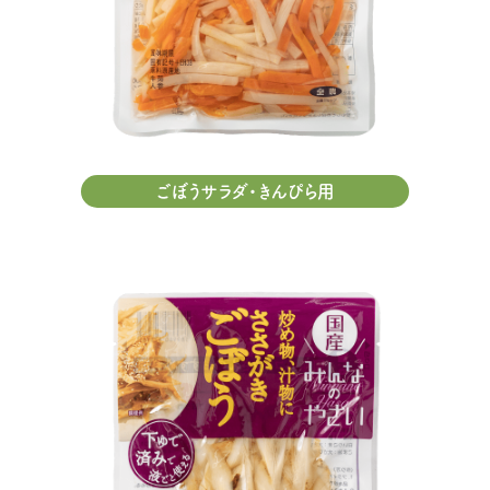
ごぼうサラダ・きんぴら用