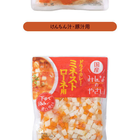
けんちん汁・豚汁用