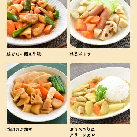
揚げない簡単酢豚
根菜ポトフ
鶏肉の治部煮
おうちで簡単
グリーンカレー