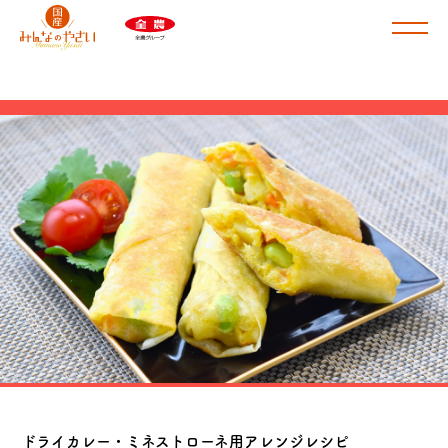
商品ラインナップ
肉じゃが・カレー用
根菜スープ・筑前煮用
けんちん汁・豚汁用
ドライカレー・ミネストローネ用
さといも
皮付きじゃがいも
ドライカレー・ミネストローネ用アレンジレシピ