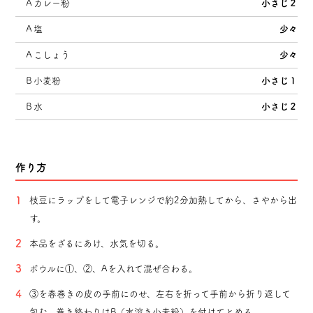
Ａカレー粉
小さじ２
Ａ塩
少々
Ａこしょう
少々
Ｂ小麦粉
小さじ１
Ｂ水
小さじ２
作り方
枝豆にラップをして電子レンジで約2分加熱してから、さやから出
す。
本品をざるにあけ、水気を切る。
ボウルに①、②、Aを入れて混ぜ合わる。
③を春巻きの皮の手前にのせ、左右を折って手前から折り返して
包む。巻き終わりはB（水溶き小麦粉）を付けてとめる。