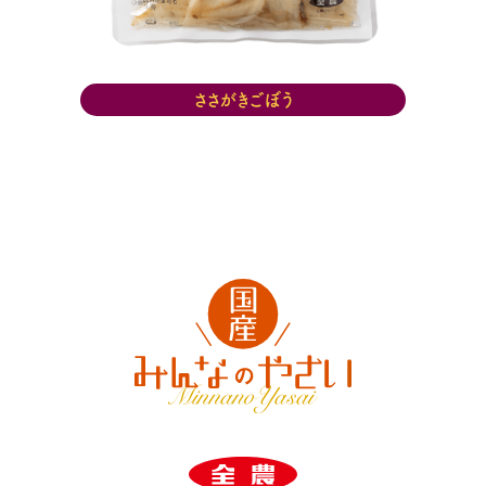
ささがきごぼう