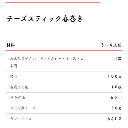
ごぼうサラダ・きんぴら用
ささがきごぼう
チーズスティック春巻き
トップページ
材料
３～４人前
みんなのやさいについて
・みんなのやさい ドライカレー・ミネストロ
１袋
ーネ用
素材へのこだわり
・枝豆
１００ｇ
・春巻きの皮
１０枚
みんなのやさいができるまで
・サラダ油
６０ml
SNS
Ａピザ用チーズ
３０ｇ
Ａマヨネーズ
大さじ２