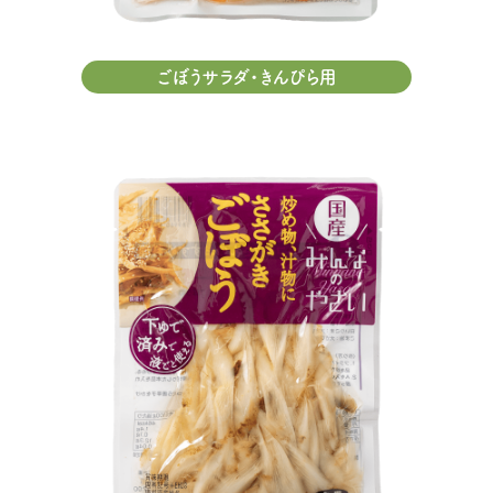
ごぼうサラダ・きんぴら用